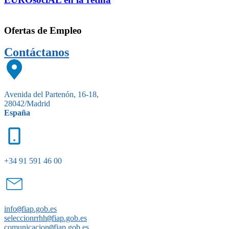
Ofertas de Empleo
Contáctanos
Avenida del Partenón, 16-18,
28042/Madrid
España
+34 91 591 46 00
info
@
fiap.gob.es
seleccionrrhh
@
fiap.gob.es
comunicacion
@
fiap.gob.es