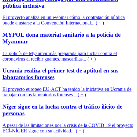
pública inclusiva
El proyecto analiza en un webinar cómo la contratación pública
puede ajustarse a la Convención Internacional... ( + )
MYPOL dona material sanitario a la policía de
Myanmar
La policía de Myanmar más preparada para luchar contra el
coronavirus al recibir guantes, mascarillas... ( + )
Ucrania realiza el primer test de aptitud en sus
laboratorios forenses
El proyecto europeo EU-ACT ha tenido la iniciativa en Ucrania de
trabajar con los laboratorios forenses... ( + )
Níger sigue en la lucha contra el tráfico ilícito de
personas
A pesar de las limitaciones por la crisis de la COVID-19 el proyecto
ECÍ-NÍGER sigue con su actividad... ( + )