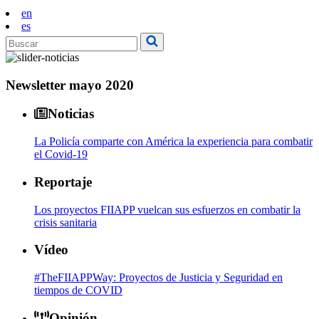
en
es
Newsletter mayo 2020
Noticias
La Policía comparte con América la experiencia para combatir
el Covid-19
Reportaje
Los proyectos FIIAPP vuelcan sus esfuerzos en combatir la
crisis sanitaria
Vídeo
#TheFIIAPPWay: Proyectos de Justicia y Seguridad en
tiempos de COVID
Opinión