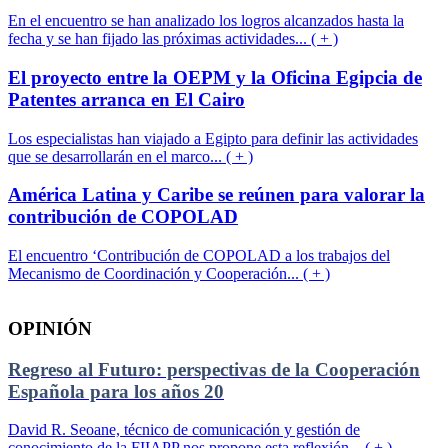
En el encuentro se han analizado los logros alcanzados hasta la
fecha y se han fijado las próximas actividades... ( + )
El proyecto entre la OEPM y la Oficina Egipcia de
Patentes arranca en El Cairo
Los especialistas han viajado a Egipto para definir las actividades
que se desarrollarán en el marco... ( + )
América Latina y Caribe se reúnen para valorar la
contribución de COPOLAD
El encuentro ‘Contribución de COPOLAD a los trabajos del
Mecanismo de Coordinación y Cooperación... ( + )
OPINIÓN
Regreso al Futuro: perspectivas de la Cooperación
Española para los años 20
David R. Seoane, técnico de comunicación y gestión de
conocimiento de la FIIAPP nos propone esta reflexión... ( + )