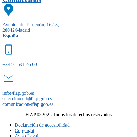
Avenida del Partenón, 16-18,
28042/Madrid
España
+34 91 591 46 00
info
@
fiap.gob.es
seleccionrrhh
@
fiap.gob.es
comunicacion
@
fiap.gob.es
FIAP © 2025.Todos los derechos reservados
Declaración de accesibilidad
Copyright
Aviso Legal