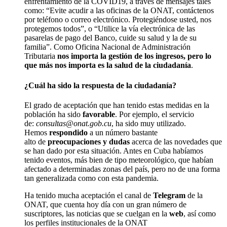
enfrentamiento de la COVID19, a través de mensajes tales
como: “Evite acudir a las oficinas de la ONAT, contáctenos
por teléfono o correo electrónico. Protegiéndo
se
usted, nos
protegemos todos”, o “Utilice la vía electrónica de las
pasarelas de pago del Banco, cuide su salud y la de su
familia”. Como Oficina Nacional de Administración
Tributaria
nos importa la gestión de los
ingresos,
pero lo
que más nos importa es la salud de la ciudadanía
.
¿Cuál ha sido la respuesta de la ciudadanía
?
El grado de aceptación que han tenido estas medidas en la
población ha sido
favorable
. Por ejemplo, el servicio
de:
consultas@onat.gob.cu
, ha sido muy utilizado.
Hemos
respondido
a un número
bastante
alto
de
preocupaciones y dudas
acerca de las novedades que
se han dado por esta situación. Antes en Cuba habíamos
tenido eventos, más bien de tipo meteorológico, que habían
afectado a determinadas zonas del país, pero no de una forma
tan generalizada como con esta pandemia.
Ha tenido mucha aceptación el canal de
Telegram
de la
ONAT, que cuenta hoy día con un gran número de
suscriptores, las noticias que se cuelgan en la
web
, así como
los perfiles institucionales de la ONAT