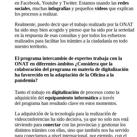
en
Facebook, Youtube y Twitter
. Estamos usando las
redes
sociales
, mucha
s
infografía
s
y pequeños
v
í
deos
que explican
los procesos a realizar.
Realmente, puedo decir que el trabajo realizado por la ONAT
ha sido muy bien acogido y pienso que ha sido por la seriedad
en la respuesta de esas consultas y por todos los esfuerzos
realizados para facilitar los trámites a la ciudadanía en todo
nuestro territorio.
El programa intercambio de expertos trabaja con la
ONAT
en diferentes ámbitos
¿Considera que la
colaboración del
p
rograma en materia de digitalización
ha
favorecido
en
la adaptación
de la Oficina a la
pandemia?
Tanto el trabajo en
digitalización
de procesos como la
adquisición del
equipamiento informático
a través
del
p
rograma han resultado clave en estos momentos.
L
a adquisición de la tecnología para la realización de
videoconferencias
ha sido decisiva,
ya
que no solo nos está
sirviendo para
conectar
con las provincias y gestionar los
distintos trámites con ellas, sino que también nos ha servido
para conectarnos a nivel internacional, por ejemplo, con el