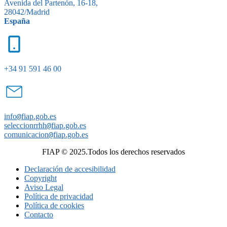
Avenida del Partenón, 16-18,
28042/Madrid
España
+34 91 591 46 00
info
@
fiap.gob.es
seleccionrrhh
@
fiap.gob.es
comunicacion
@
fiap.gob.es
FIAP © 2025.Todos los derechos reservados
Declaración de accesibilidad
Copyright
Aviso Legal
Política de privacidad
Política de cookies
Contacto