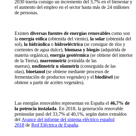
2030 traería consigo un incremento del 3,7% en el bienestar y
el aumento del empleo en el sector hasta más de 24 millones
de personas.
Existen
diversas fuentes de energías renovables
como son
la
energía eólica
(obtenida del viento),
la solar
(obtenida del
sol),
la hidráulica
o
hidroeléctrica
(se consigue de ríos y
corrientes de agua dulce),
biomasa y biogás
(adquirida de
materia orgánica),
energía geotérmica
(se obtiene del interior
de la Tierra),
mareomotriz
(extraída de las
mareas),
undimotriz u
olamotriz
(
conseguida de
las
olas),
bioetanol
(se obtiene mediante procesos de
fermentación de productos vegetales) y el
biodiésel
(se
obtiene a partir de aceites vegetales).
Las energías renovables representan en España el
46,7% de
la potencia instalada
. En 2018, la generación renovable
peninsular pasó del 33,7% al 40,1%
, según datos extraídos
del
Avance del informe del sistema eléctrico español
2018
de
Red Eléctrica de España
.