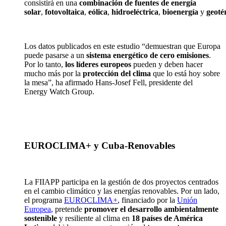
consistirá en una
combinación de fuentes de energía
solar
,
fotovoltaica
,
eólica
,
hidroeléctrica
,
bioenergía
y
geoté
Los datos publicados en este estudio “demuestran que Europa
puede pasarse a un
sistema energético de cero emisiones
.
Por lo tanto,
los líderes europeos
pueden y deben hacer
mucho más por la
protección del clima
que lo está hoy sobre
la mesa”, ha
afirm
ado Hans-Josef
Fell
, presidente del
Energy
Watch
Group
.
EUROCLIMA+
y
Cuba-Renovables
L
a FIIAPP
participa en la
gesti
ón de
dos proyectos centrados
en el cambio climático y las energías renovables. Por un lado,
el programa
EUROCLIMA+
, financiado por la
Unión
Europea
, pretende
promover el desarrollo ambientalmente
sostenible
y resiliente al clima en
18 países de América