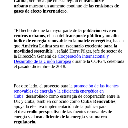
Latina,
debido a que en esta región el
transporte
urbano
muestra un aumento continuo de las
emisiones de
gases de efecto invernadero
.
“El hecho de que la mayor parte de
la población vive en
centros urbanos
, el uso del
transporte público
y un
alto
índice de energía renovable
en la
matriz energética
, hacen
que
América Latina
sea un
escenario excelente para la
movilidad sostenible
”,
señaló
Horst
Pilger
, jefe de sector de
la Dirección General de
Cooperación Internacional y
Desarrollo de la Unión Europea
durante la COP24, celebrada
el pasado diciembre de 2018.
Por otro lado, el proyecto para la
p
romoción de las fuentes
renovables de energía y la eficiencia energética en
Cuba
,
desarrollado como estrategia de cooperación entre la
UE y Cuba, también conocido como
Cuba-Renovables
,
apoya la efectiva implementación de la política para
el
desarrollo perspectivo
de las fuentes renovables de
energía y
el uso eficiente de la energía
y su
marco
regulatorio.