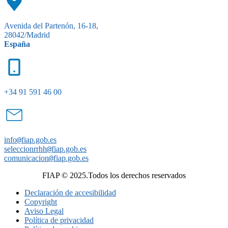
Avenida del Partenón, 16-18,
28042/Madrid
España
+34 91 591 46 00
info
@
fiap.gob.es
seleccionrrhh
@
fiap.gob.es
comunicacion
@
fiap.gob.es
FIAP © 2025.Todos los derechos reservados
Declaración de accesibilidad
Copyright
Aviso Legal
Política de privacidad