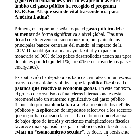
¿Qué recomendaciones y lecciones aprendidas en el
ámbito del gasto público ha recogido el programa
EUROsociAL que sean de vital trascendencia para
América Latina?
Primero, es importante señalar que el
gasto público
debe
aumentar
de forma significativa a nivel global. Tras una
década de intervencionismo monetario, por parte de los
principales bancos centrales del mundo, el impacto de la
COVID ha obligado a una mayor laxitud y expansión
monetaria (el 90% de los países desarrollados tienen sus tipos
de interés por debajo del 1%, un 60% en el caso de los países
emergentes).
Esta situación ha dejado a los bancos centrales con un escaso
margen de maniobra y obliga a que la
política fiscal
sea la
palanca que reactive la economía global
. En este contexto,
el grueso de organismos financieros internacionales está
recomendando un aumento significativo del gasto público
financiado por una
deuda barata
, el aumento de los déficits
públicos y la aplicación de impuestos selectivos a los sectores
que mejor han capeado la crisis. Un entorno como el actual,
de bajos tipos de interés y crecientes multiplicadores fiscales,
favorece una expansión del gasto público sostenible de cara a
evitar un “estancamiento secular”
, es decir, un persistente